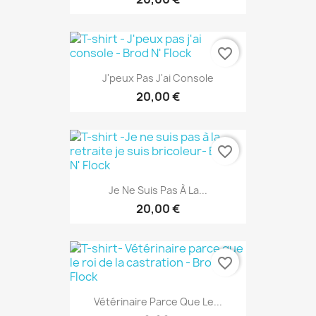
favorite_border
J'peux Pas J'ai Console
20,00 €
favorite_border
Je Ne Suis Pas À La...
20,00 €
favorite_border
Vétérinaire Parce Que Le...