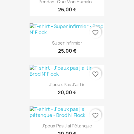
Pendant Que Mon Humain...
26,00 €
favorite_border
Super Infirmier
25,00 €
favorite_border
J'peux Pas J'ai Tir
20,00 €
favorite_border
J'peux Pas J'ai Pétanque
20,00 €