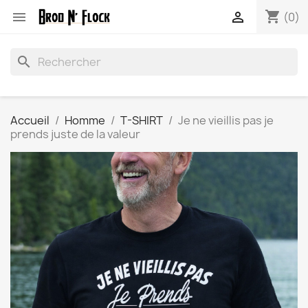
shopping_cart


(0)
search
Accueil
Homme
T-SHIRT
Je ne vieillis pas je
prends juste de la valeur