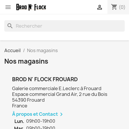
shopping_cart


(0)
search
Accueil
Nos magasins
Nos magasins
BROD N' FLOCK FROUARD
Galerie commerciale E.Leclerc à Frouard
Espace commercial Grand Air, 2 rue du Bois
54390 Frouard
France
À propos et Contact

Lun.
09h00-19h00
Mar.
09h00-19h00