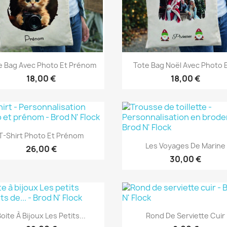
Aperçu rapide
Aperçu rapide


e Bag Avec Photo Et Prénom
Tote Bag Noël Avec Photo E
18,00 €
18,00 €
Aperçu rapide

T-Shirt Photo Et Prénom
Aperçu rapide

+1
Les Voyages De Marine
26,00 €
30,00 €
Aperçu rapide
Aperçu rapide


oite À Bijoux Les Petits...
Rond De Serviette Cuir