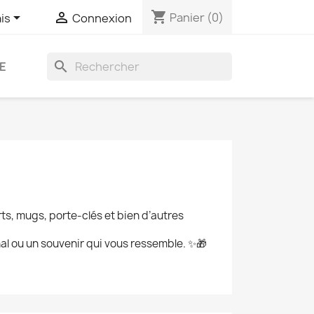
shopping_cart


Panier
(0)
is
Connexion
search
E
rts, mugs, porte-clés et bien d’autres
al ou un souvenir qui vous ressemble. ✨🎁