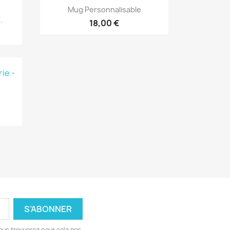
Aperçu rapide

Mug Personnalisable
.
18,00 €
+1
ous trouverez pour cela nos