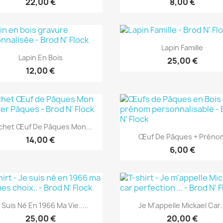
22,00 €
8,00 €
Aperçu rapide

Lapin Famille
Aperçu rapide

Lapin En Bois
25,00 €
12,00 €
Aperçu rapide

chet Œuf De Pâques Mon...
Aperçu rapide

Œuf De Pâques + Préno
14,00 €
6,00 €
Aperçu rapide
Aperçu rapide


 Suis Né En 1966 Ma Vie.....
Je M'appelle Mickael Car..
25,00 €
20,00 €