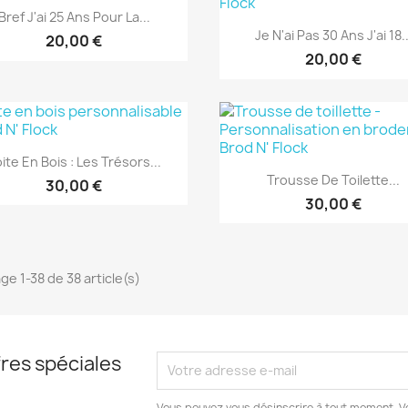
Aperçu rapide

Bref J'ai 25 Ans Pour La...
Aperçu rapide

+1
Je N'ai Pas 30 Ans J'ai 18..
20,00 €
20,00 €
Aperçu rapide

ite En Bois : Les Trésors...
Aperçu rapide

Trousse De Toilette...
30,00 €
30,00 €
ge 1-38 de 38 article(s)
res spéciales
Vous pouvez vous désinscrire à tout moment. V