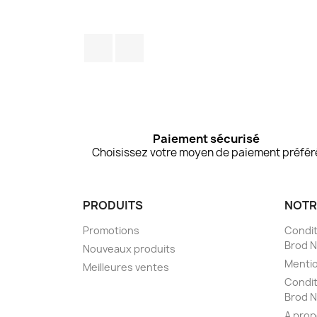
Facebook
Instagram
Paiement sécurisé
Choisissez votre moyen de paiement préfér
PRODUITS
NOTR
Promotions
Conditi
Brod N'
Nouveaux produits
Mentio
Meilleures ventes
Condit
Brod N'
A pro