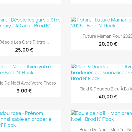
Aperçu rapide

Future Maman Pour 202
Aperçu rapide

Désolé Les Gars D'être...
20,00 €
25,00 €
Aperçu rapide

le De Noël Avec Votre Photo
Aperçu rapide

Plaid & Doudou Bleu À Bul
9,00 €
40,00 €
Aperçu rapide

Boule De Noël : Mon 1er N