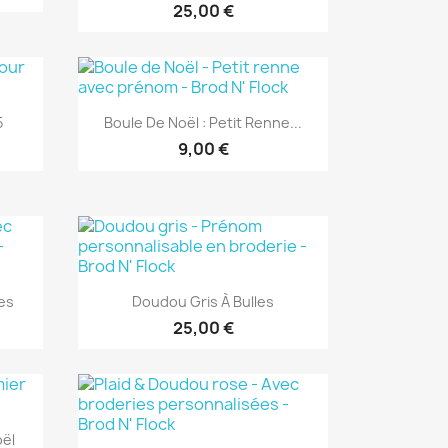
25,00 €
Aperçu rapide

5
Boule De Noël : Petit Renne...
+1
9,00 €
Aperçu rapide

les
Doudou Gris À Bulles
25,00 €
oël