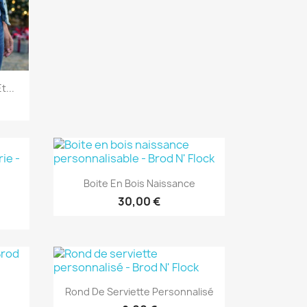
t...
Aperçu rapide

Boite En Bois Naissance
30,00 €
Aperçu rapide

Rond De Serviette Personnalisé