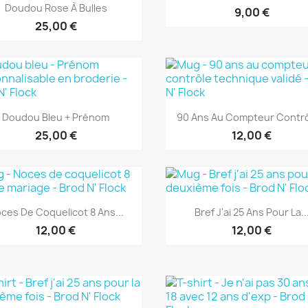
Aperçu rapide

Doudou Rose À Bulles
9,00 €
25,00 €
Aperçu rapide
Aperçu rapide


Doudou Bleu + Prénom
90 Ans Au Compteur Contrôl
25,00 €
12,00 €
Aperçu rapide
Aperçu rapide


ces De Coquelicot 8 Ans...
Bref J'ai 25 Ans Pour La..
12,00 €
12,00 €