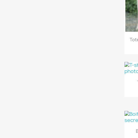
Tot
B