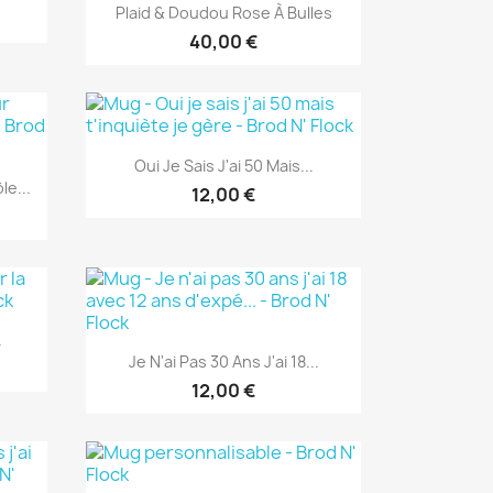
Aperçu rapide

Plaid & Doudou Rose À Bulles
40,00 €
Aperçu rapide

Oui Je Sais J'ai 50 Mais...
e...
12,00 €
.
Aperçu rapide

Je N'ai Pas 30 Ans J'ai 18...
12,00 €