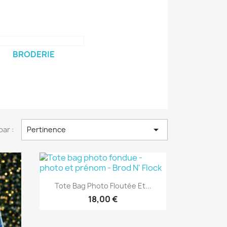
BRODERIE

par :
Pertinence
Aperçu rapide

Tote Bag Photo Floutée Et...
18,00 €