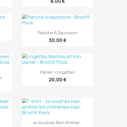
8,00 €
Aperçu rapide

Planche À Saucisson
30,00 €
Aperçu rapide

Panier + Lingettes
m
20,00 €
.
Aperçu rapide

Je Voudrais Bien Arrêter...