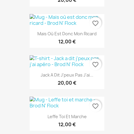
20,00 €
favorite_border
Mais Où Est Donc Mon Ricard
12,00 €
favorite_border
Jack A Dit J'peux Pas J'ai...
20,00 €
favorite_border
Leffe Toi Et Marche
12,00 €