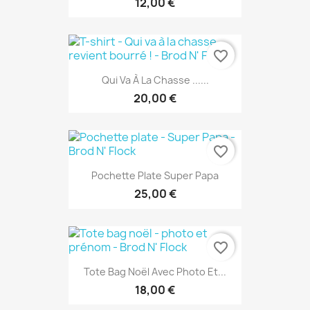
12,00 €
favorite_border
Qui Va À La Chasse ......
20,00 €
favorite_border
Pochette Plate Super Papa
25,00 €
favorite_border
Tote Bag Noël Avec Photo Et...
18,00 €