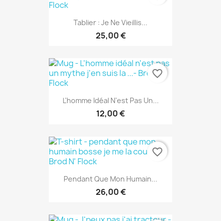
Tablier : Je Ne Vieillis...
25,00 €
favorite_border
L'homme Idéal N'est Pas Un...
12,00 €
favorite_border
Pendant Que Mon Humain...
26,00 €