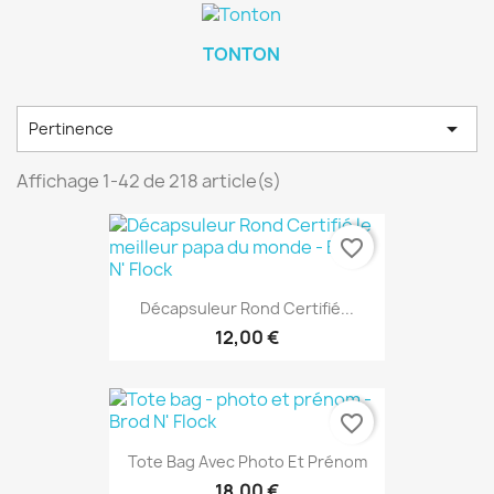
TONTON

Pertinence
Affichage 1-42 de 218 article(s)
favorite_border
Décapsuleur Rond Certifié...
12,00 €
favorite_border
Tote Bag Avec Photo Et Prénom
18,00 €