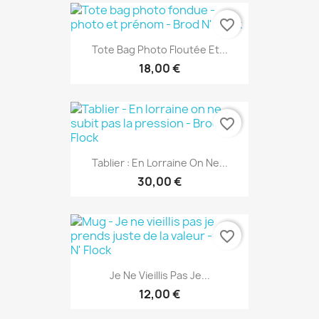
favorite_border
Tote Bag Photo Floutée Et...
18,00 €
favorite_border
Tablier : En Lorraine On Ne...
30,00 €
favorite_border
Je Ne Vieillis Pas Je...
12,00 €