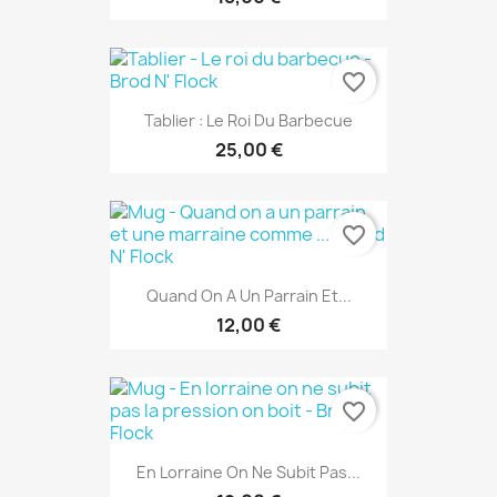
favorite_border
Tablier : Le Roi Du Barbecue
25,00 €
favorite_border
Quand On A Un Parrain Et...
12,00 €
favorite_border
En Lorraine On Ne Subit Pas...